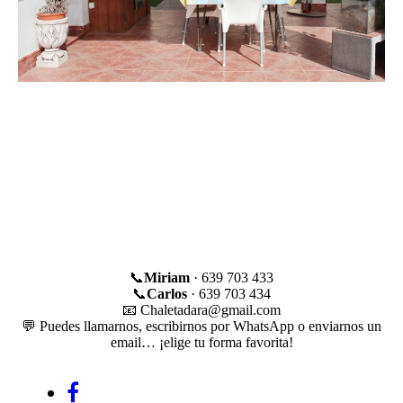
📞
Miriam
· 639 703 433
📞
Carlos
· 639 703 434
📧 Chaletadara@gmail.com
💬 Puedes llamarnos, escribirnos por WhatsApp o enviarnos un
email… ¡elige tu forma favorita!