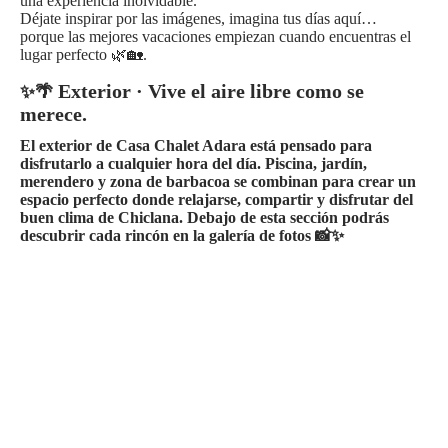
una experiencia inolvidable.
Déjate inspirar por las imágenes, imagina tus días aquí…
porque las mejores vacaciones empiezan cuando encuentras el
lugar perfecto 🌿🏡
.
Exterior · Vive el aire libre como se
✨🌴
merece.
El exterior de
Casa Chalet Adara
está pensado para
disfrutarlo a cualquier hora del día.
Piscina, jardín,
merendero y zona de barbacoa
se combinan para crear un
espacio perfecto donde relajarse, compartir y disfrutar del
buen cl
ima de Chiclana.
Debajo de esta sección podrás
descubrir cada rincón en la galería de fotos 📸✨